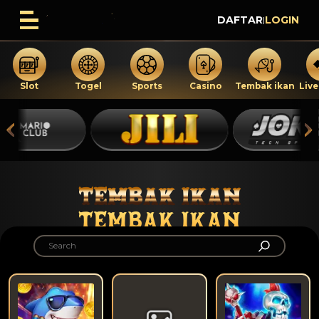
DAFTAR
LOGIN
|
Slot
Togel
Sports
Casino
Tembak ikan
Liv
T
E
M
B
A
K
I
K
A
N
T
E
M
B
A
K
I
K
A
N