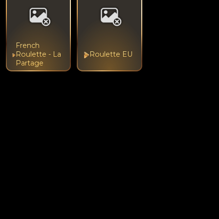
French
Roulette - La
Roulette EU
Partage