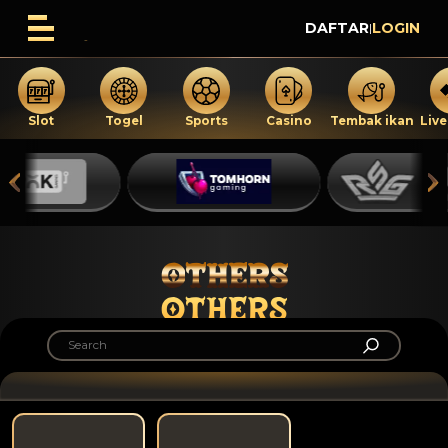
DAFTAR
LOGIN
|
Slot
Togel
Sports
Casino
Tembak ikan
Liv
O
T
H
E
R
S
O
T
H
E
R
S