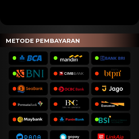
METODE PEMBAYARAN