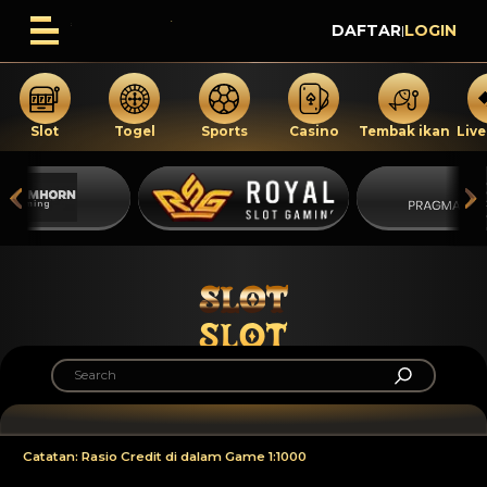
DAFTAR
LOGIN
|
Slot
Togel
Sports
Casino
Tembak ikan
Liv
S
L
O
T
S
L
O
T
Catatan:
 Rasio Credit di dalam Game 
1:1000