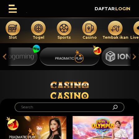
DAFTAR
LOGIN
|
Slot
Togel
Sports
Casino
Tembak ikan
Liv
C
A
S
I
N
O
C
A
S
I
N
O