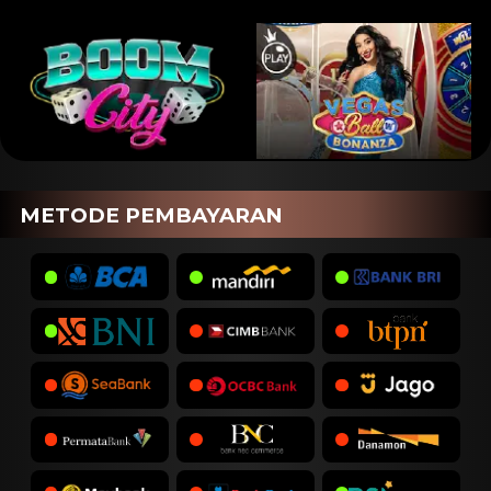
METODE PEMBAYARAN