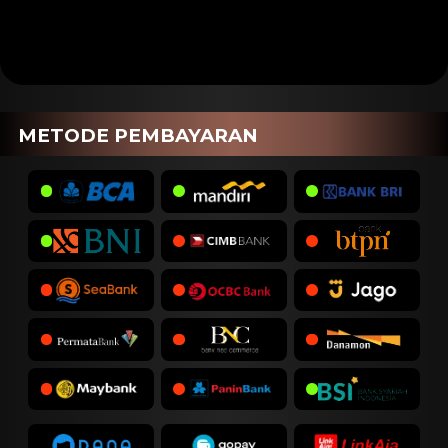
METODE PEMBAYARAN