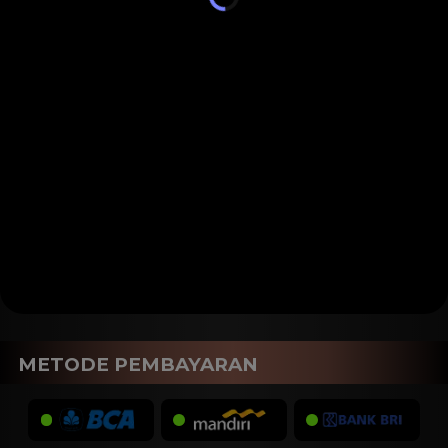
METODE PEMBAYARAN