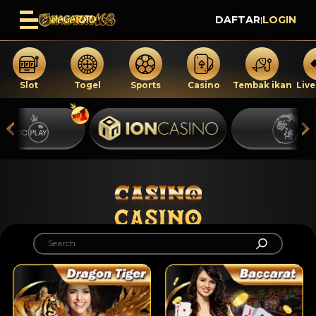
DAFTAR
LOGIN
|
Slot
Togel
Sports
Casino
Tembak ikan
Liv
C
A
S
I
N
O
C
A
S
I
N
O