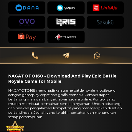
NAGATOTO168 - Download And Play Epic Battle
Royale Game for Mobile
NAGATOTO168
menghadirkan game battle royale mobile seru
dengan gameplay cepat dan grafis menarik. Pemain dapat
bertarung melawan banyak lawan secara online. Kontrol yang
mudah membuat permainan semakin nyaman. Unduh sekarang
dan rasakan pengalaman kompetitif yang menegangkan di setiap
pertandingan. Jadilah yang terakhir bertahan dan menangkan
setiap pertempuran.