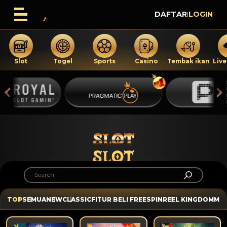
DAFTAR
LOGIN
|
Slot
Togel
Sports
Casino
Tembak ikan
Liv
S
L
O
T
S
L
O
T
TOP
SEMUA
NEW
CLASSIC
FITUR BELI FREESPIN
REEL KINGDOM
ME