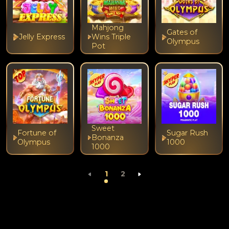
Mahjong
Gates of
Jelly Express
Wins Triple
Olympus
Pot
Sweet
Fortune of
Sugar Rush
Bonanza
Olympus
1000
1000
1
2