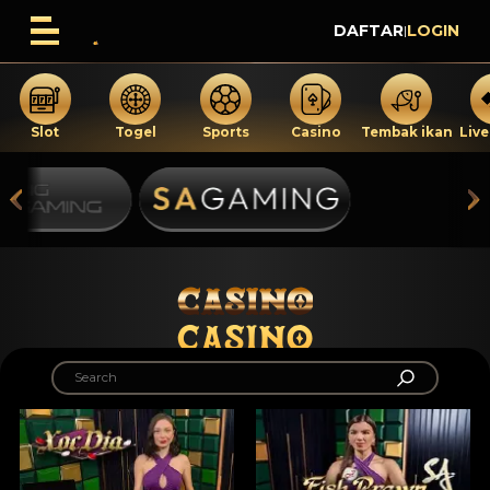
DAFTAR
LOGIN
|
Slot
Togel
Sports
Casino
Tembak ikan
Liv
C
A
S
I
N
O
C
A
S
I
N
O