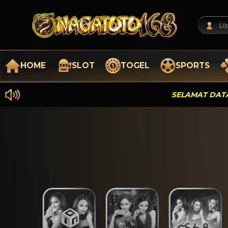
HOME
SLOT
TOGEL
SPORTS
SELAMAT DATANG DI NAGA