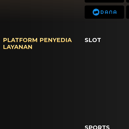
PLATFORM PENYEDIA
SLOT
LAYANAN
SPORTS