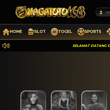
HOME
SLOT
TOGEL
SPORTS
SELAMAT DATANG DI NAGATOTO168 SITUS