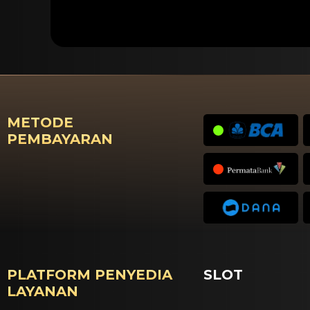
METODE
PEMBAYARAN
PLATFORM PENYEDIA
SLOT
LAYANAN